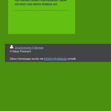
Auf meinen neuen Internetseiten stelle
ich mich und meine Hobbys vor.
Druckversion
|
Sitemap
© Klaus Postrach
Diese Homepage wurde mit
IONOS MyWebsite
erstellt.