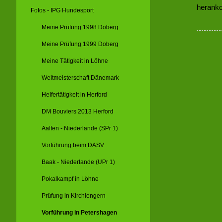
herank
Fotos - IPG Hundesport
Meine Prüfung 1998 Doberg
Meine Prüfung 1999 Doberg
Meine Tätigkeit in Löhne
Weltmeisterschaft Dänemark
Helfertätigkeit in Herford
DM Bouviers 2013 Herford
Aalten - Niederlande (SPr 1)
Vorführung beim DASV
Baak - Niederlande (UPr 1)
Pokalkampf in Löhne
Prüfung in Kirchlengern
Vorführung in Petershagen