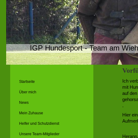
IGP Hundesport - Team am Wie
Vorf
Ich ver
Startseite
mit Hun
Über mich
auf den
gehorsa
News
.
Mein Zuhause
Hier ei
Aufmer
Helfer und Schutzdienst
Unsere Team-Mitglieder
Heranru