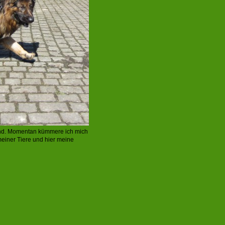
 Hund. Momentan kümmere ich mich
meiner Tiere und hier meine