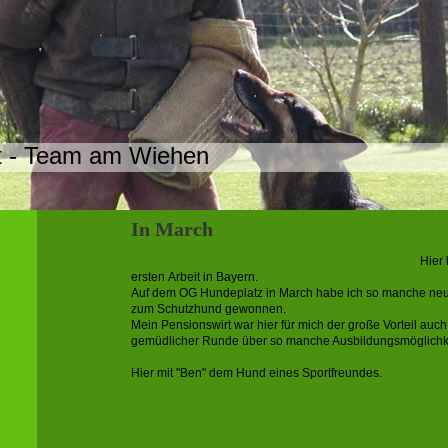
t - Team am Wiehen
In March
Hier 
ersten Arbeit in Bayern.
Auf dem OG Hundeplatz in March habe ich so manche neue
zum Schutzhund gewonnen.
Mein Pensionswirt war hier für mich der große Vorteil au
gemüdlicher Runde über so manche Ausbildungsmöglichke
Hier mit "Ben" dem Hund eines Sportfreundes.