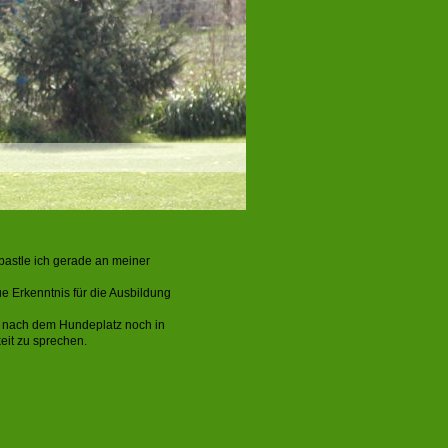
bastle ich gerade an meiner
 Erkenntnis für die Ausbildung
ch nach dem Hundeplatz noch in
it zu sprechen.